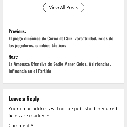
View All Posts
P
Previous:
o
El juego dinámico de Corea del Sur: versatilidad, roles de
los jugadores, cambios tácticos
s
Next:
t
La Amenaza Ofensiva de Sadio Mané: Goles, Asistencias,
Influencia en el Partido
n
a
v
Leave a Reply
Your email address will not be published.
Required
i
fields are marked
*
g
Comment
*