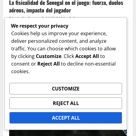
La fisicalidad de Senegal en el juego: fuerza, duelos
aéreos, impacto del jugador
Isabella Grant
06/02/2026
0
We respect your privacy
Cookies help us improve your experience,
deliver personalized content, and analyze
traffic. You can choose which cookies to allow
by clicking
Customize
. Click
Accept All
to
consent or
Reject All
to decline non-essential
cookies.
Métricas de Rendimiento del Jugador
CUSTOMIZE
La destreza defensiva de Virgil van Dijk: entradas
REJECT ALL
realizadas, intercepciones, duelos aéreos
Isabella Grant
06/02/2026
0
ACCEPT ALL