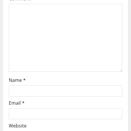
a
t
i
o
n
Name
*
Email
*
Website