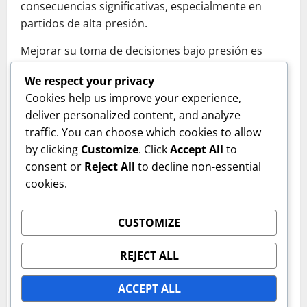
consecuencias significativas, especialmente en
partidos de alta presión.
Mejorar su toma de decisiones bajo presión es
esencial para mantener su estatus como uno de
We respect your privacy
los mejores defensores. El análisis regular de las
Cookies help us improve your experience,
grabaciones de los partidos y la retroalimentación
deliver personalized content, and analyze
del cuerpo técnico pueden ayudar a refinar este
traffic. You can choose which cookies to allow
aspecto de su juego.
by clicking
Customize
. Click
Accept All
to
consent or
Reject All
to decline non-essential
ABOUT THE AUTHOR
cookies.
CUSTOMIZE
REJECT ALL
ACCEPT ALL