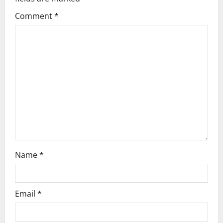
g
Comment
*
a
t
i
o
n
Name
*
Email
*