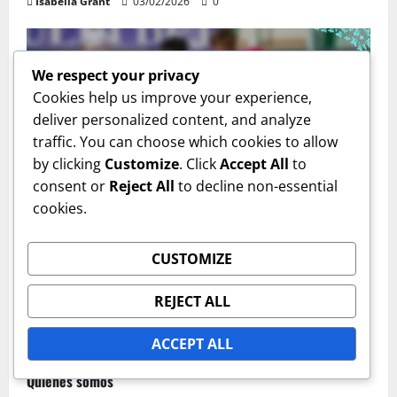
Isabella Grant
03/02/2026
0
We respect your privacy
Cookies help us improve your experience,
deliver personalized content, and analyze
traffic. You can choose which cookies to allow
by clicking
Customize
. Click
Accept All
to
consent or
Reject All
to decline non-essential
Análisis de Partidos: Perspectivas
cookies.
Países Bajos vs. EE. UU.: Control del mediocampo,
tácticas de presión, análisis de goles
CUSTOMIZE
Isabella Grant
30/01/2026
0
REJECT ALL
ENLACES
ACCEPT ALL
Quiénes somos