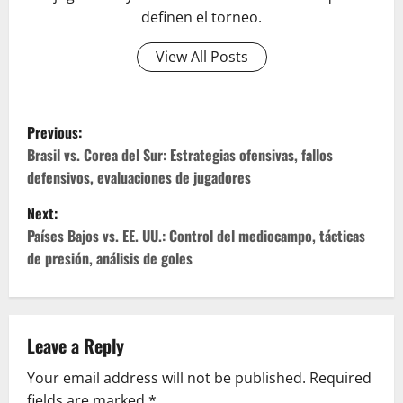
definen el torneo.
View All Posts
P
Previous:
o
Brasil vs. Corea del Sur: Estrategias ofensivas, fallos
defensivos, evaluaciones de jugadores
s
Next:
t
Países Bajos vs. EE. UU.: Control del mediocampo, tácticas
de presión, análisis de goles
n
a
v
Leave a Reply
Your email address will not be published.
Required
i
fields are marked
*