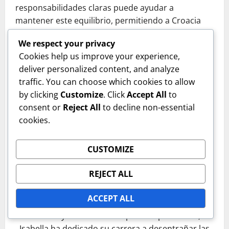
responsabilidades claras puede ayudar a
mantener este equilibrio, permitiendo a Croacia
aprovechar su fuerza en el centro del campo
We respect your privacy
mientras se mantiene defensivamente sólido.
Cookies help us improve your experience,
deliver personalized content, and analyze
ABOUT THE AUTHOR
traffic. You can choose which cookies to allow
by clicking
Customize
. Click
Accept All
to
consent or
Reject All
to decline non-essential
cookies.
CUSTOMIZE
Isabella Grant
REJECT ALL
Author
ACCEPT ALL
Analista y escritora de deportes apasionada,
Isabella ha dedicado su carrera a desentrañar las