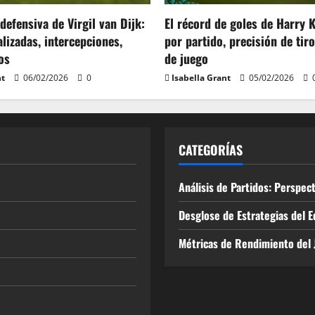
defensiva de Virgil van Dijk:
El récord de goles de Harry 
lizadas, intercepciones,
por partido, precisión de tiro
os
de juego
nt
06/02/2026
0
Isabella Grant
05/02/2026
CATEGORÍAS
Análisis de Partidos: Perspec
Desglose de Estrategias del E
Métricas de Rendimiento del