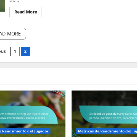
Read
Read More
more
about
Portugal
vs.
Ghana:
AD MORE
Ajustes
tácticos,
Sustituciones
ts
de
ous
1
2
jugadores,
Dinámica
nation
del
partido
e Rendimiento del Jugador
Métricas de Rendimiento del Ju