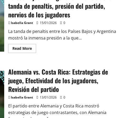
Actuaciones
tanda de penaltis, presión del partido,
de
jugadores
nervios de los jugadores
clave,
Estadísticas
del
Isabella Grant
15/01/2026
0
partido
La tanda de penaltis entre los Países Bajos y Argentina
mostró la inmensa presión a la que...
Read
Read More
more
about
Países
Bajos
vs.
Alemania vs. Costa Rica: Estrategias de
Argentina:
Análisis
de
juego, Efectividad de los jugadores,
la
tanda
Revisión del partido
de
penaltis,
presión
Isabella Grant
13/01/2026
0
del
partido,
El partido entre Alemania y Costa Rica mostró
nervios
de
estrategias de juego contrastantes, con Alemania
los