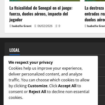
La fisicalidad de Senegal en el juego:
La destreza 
fuerza, duelos aéreos, impacto del
entradas rea
jugador
duelos aére
Isabella Grant
06/02/2026
0
Isabella Gra
LEGAL
Acuerdo de usuario
We respect your privacy
Cookies help us improve your experience,
Preferencias de cookies
deliver personalized content, and analyze
traffic. You can choose which cookies to allow
Quiénes somos
by clicking
Customize
. Click
Accept All
to
Tu privacidad
consent or
Reject All
to decline non-essential
cookies.
Contacto