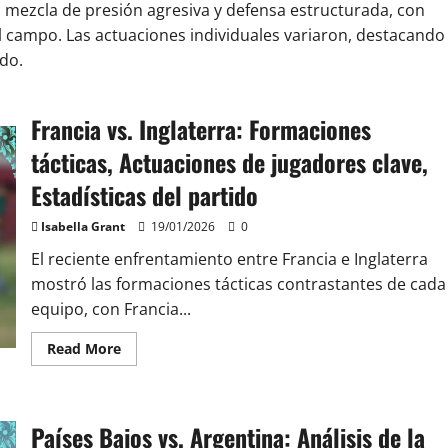
a mezcla de presión agresiva y defensa estructurada, con
 campo. Las actuaciones individuales variaron, destacando 
ido.
Francia vs. Inglaterra: Formaciones
tácticas, Actuaciones de jugadores clave,
Estadísticas del partido
Isabella Grant
19/01/2026
0
El reciente enfrentamiento entre Francia e Inglaterra
mostró las formaciones tácticas contrastantes de cada
equipo, con Francia...
Read
Read More
more
about
Francia
vs.
Inglaterra:
Países Bajos vs. Argentina: Análisis de la
Formaciones
tácticas,