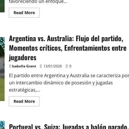
jugadores
favoreciendo un enfoque...
Read
Read More
more
about
Alemania
vs.
Costa
Argentina vs. Australia: Flujo del partido,
Rica:
Estrategias
de
Momentos críticos, Enfrentamientos entre
juego,
Efectividad
jugadores
de
los
jugadores,
Isabella Grant
13/01/2026
0
Revisión
del
El partido entre Argentina y Australia se caracteriza po
partido
un intercambio dinámico de posesión y jugadas
estratégicas,...
Read
Read More
more
about
Argentina
vs.
Australia:
Portugal vs. Suiza: Jugadas a balón parado,
Flujo