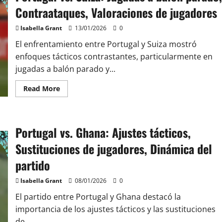
del
partido,
Contraataques, Valoraciones de jugadores
Momentos
críticos,
Enfrentamientos
Isabella Grant
13/01/2026
0
entre
jugadores
El enfrentamiento entre Portugal y Suiza mostró
enfoques tácticos contrastantes, particularmente en
jugadas a balón parado y...
Read
Read More
more
about
Portugal
vs.
Suiza:
Portugal vs. Ghana: Ajustes tácticos,
Jugadas
a
balón
Sustituciones de jugadores, Dinámica del
parado,
Contraataques,
partido
Valoraciones
de
jugadores
Isabella Grant
08/01/2026
0
El partido entre Portugal y Ghana destacó la
importancia de los ajustes tácticos y las sustituciones
de...