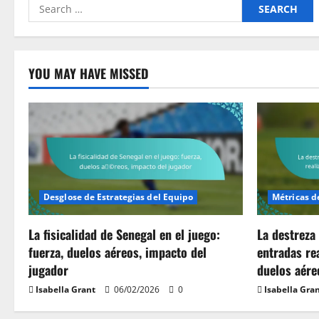
Search
for:
YOU MAY HAVE MISSED
Desglose de Estrategias del Equipo
Métricas d
La fisicalidad de Senegal en el juego:
La destreza 
fuerza, duelos aéreos, impacto del
entradas rea
jugador
duelos aére
Isabella Grant
06/02/2026
0
Isabella Gra