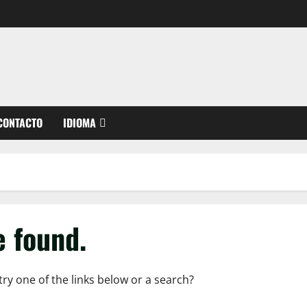
CONTACTO
IDIOMA
e found.
try one of the links below or a search?